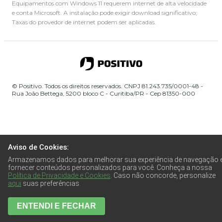
Equipamentos com Windows 11 requerem internet de alta velocidade
e conta Microsoft. A instalação pode exigir download significativo;
Taxas do provedor de internet podem ser aplicadas.
© Positivo. Todos os direitos reservados. CNPJ 81.243.735/0001-48 -
Rua João Bettega, 5200 bloco C - Curitiba/PR - Cep 81350-000
Aviso de Cookies:
Armazenamos dados para melhorar sua experiência de navegação 
fornecer conteúdos personalizados para você. Conheça a nossa
Política de Privacidade e Cookies
. Caso não concorde, personalize
aqui
suas preferências.
ENTENDI E FECHAR