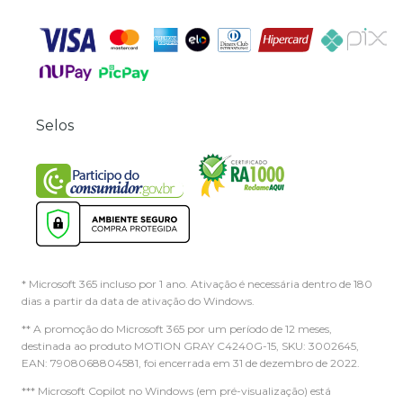
Selos
* Microsoft 365 incluso por 1 ano. Ativação é necessária dentro de 180
dias a partir da data de ativação do Windows.
** A promoção do Microsoft 365 por um período de 12 meses,
destinada ao produto MOTION GRAY C4240G-15, SKU: 3002645,
EAN: 7908068804581, foi encerrada em 31 de dezembro de 2022.
*** Microsoft Copilot no Windows (em pré-visualização) está