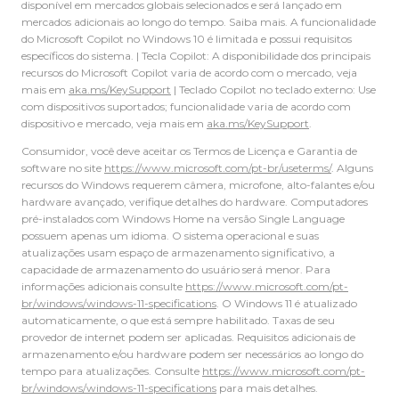
disponível em mercados globais selecionados e será lançado em
mercados adicionais ao longo do tempo. Saiba mais. A funcionalidade
do Microsoft Copilot no Windows 10 é limitada e possui requisitos
específicos do sistema. | Tecla Copilot: A disponibilidade dos principais
recursos do Microsoft Copilot varia de acordo com o mercado, veja
mais em
aka.ms/KeySupport
| Teclado Copilot no teclado externo: Use
com dispositivos suportados; funcionalidade varia de acordo com
dispositivo e mercado, veja mais em
aka.ms/KeySupport
.
Consumidor, você deve aceitar os Termos de Licença e Garantia de
software no site
https://www.microsoft.com/pt-br/useterms/
. Alguns
recursos do Windows requerem câmera, microfone, alto-falantes e/ou
hardware avançado, verifique detalhes do hardware. Computadores
pré-instalados com Windows Home na versão Single Language
possuem apenas um idioma. O sistema operacional e suas
atualizações usam espaço de armazenamento significativo, a
capacidade de armazenamento do usuário será menor. Para
informações adicionais consulte
https://www.microsoft.com/pt-
br/windows/windows-11-specifications
. O Windows 11 é atualizado
automaticamente, o que está sempre habilitado. Taxas de seu
provedor de internet podem ser aplicadas. Requisitos adicionais de
armazenamento e/ou hardware podem ser necessários ao longo do
tempo para atualizações. Consulte
https://www.microsoft.com/pt-
br/windows/windows-11-specifications
para mais detalhes.