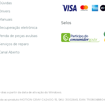
Dúvidas
Drivers
Manuais
Selos
Recuperação eletrônica
Venda de peças avulsas
Serviços de reparo
Canal Aberto
0 dias a partir da data de ativação do Windows.
tinada ao produto MOTION GRAY C4240G-15, SKU: 3002645, EAN: 790806880458