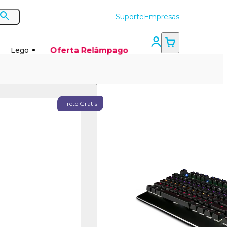
Suporte
Empresas
Oferta Relâmpago
Lego
Teclado
Frete Grátis
Mecânico -
TT104 - 2AM -
Switch
Outemu -
LED Rainbow
com 12
Efeitos - Anti-
Ghosting