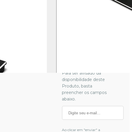
100% N-Key
Mecânico | LED
Rainbow | USB 2.0 |
100% anti-ghosting |
Produto
indisponível.
Para ser avisado da
disponibilidade deste
Produto, basta
preencher os campos
abaixo.
Ao clicar em "enviar" a