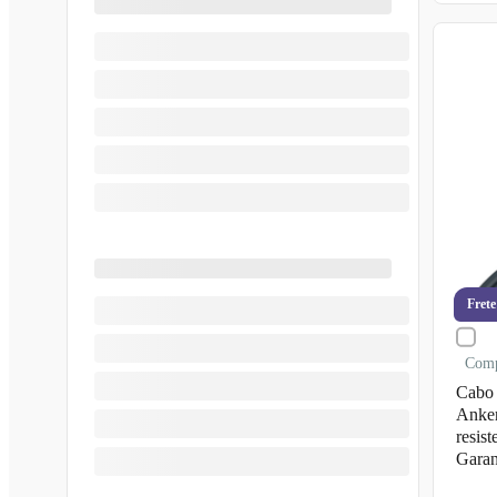
Frete
Com
Cabo
Anker
resis
Garan