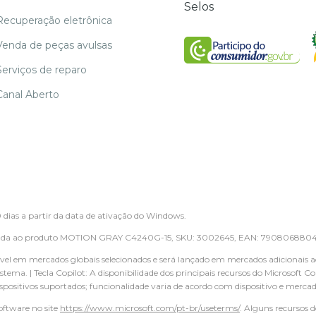
Selos
Recuperação eletrônica
Venda de peças avulsas
Serviços de reparo
Canal Aberto
0 dias a partir da data de ativação do Windows.
tinada ao produto MOTION GRAY C4240G-15, SKU: 3002645, EAN: 790806880458
ível em mercados globais selecionados e será lançado em mercados adicionais 
sistema. | Tecla Copilot: A disponibilidade dos principais recursos do Microsoft
ispositivos suportados; funcionalidade varia de acordo com dispositivo e merc
oftware no site
https://www.microsoft.com/pt-br/useterms/
. Alguns recursos 