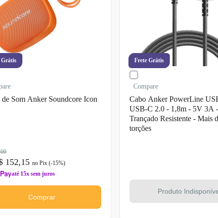
 Grátis
Frete Grátis
pare
Compare
 de Som Anker Soundcore Icon
Cabo Anker PowerLine USB
USB-C 2.0 - 1,8m - 5V 3A 
Trançado Resistente - Mais 
torções
,00
$ 152,15
no Pix (-
15
%)
até 15x sem juros
Produto Indisponíve
Comprar