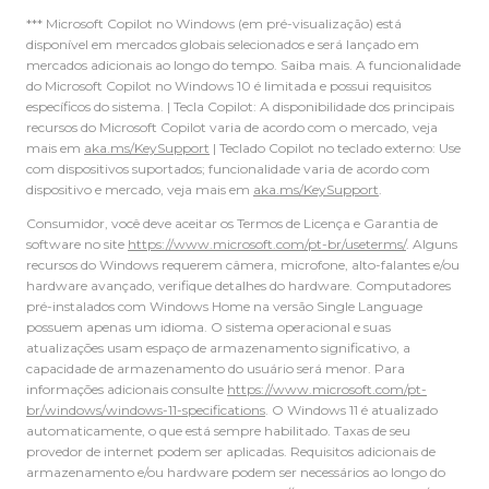
*** Microsoft Copilot no Windows (em pré-visualização) está
disponível em mercados globais selecionados e será lançado em
mercados adicionais ao longo do tempo. Saiba mais. A funcionalidade
do Microsoft Copilot no Windows 10 é limitada e possui requisitos
específicos do sistema. | Tecla Copilot: A disponibilidade dos principais
recursos do Microsoft Copilot varia de acordo com o mercado, veja
mais em
aka.ms/KeySupport
| Teclado Copilot no teclado externo: Use
com dispositivos suportados; funcionalidade varia de acordo com
dispositivo e mercado, veja mais em
aka.ms/KeySupport
.
Consumidor, você deve aceitar os Termos de Licença e Garantia de
software no site
https://www.microsoft.com/pt-br/useterms/
. Alguns
recursos do Windows requerem câmera, microfone, alto-falantes e/ou
hardware avançado, verifique detalhes do hardware. Computadores
pré-instalados com Windows Home na versão Single Language
possuem apenas um idioma. O sistema operacional e suas
atualizações usam espaço de armazenamento significativo, a
capacidade de armazenamento do usuário será menor. Para
informações adicionais consulte
https://www.microsoft.com/pt-
br/windows/windows-11-specifications
. O Windows 11 é atualizado
automaticamente, o que está sempre habilitado. Taxas de seu
provedor de internet podem ser aplicadas. Requisitos adicionais de
armazenamento e/ou hardware podem ser necessários ao longo do