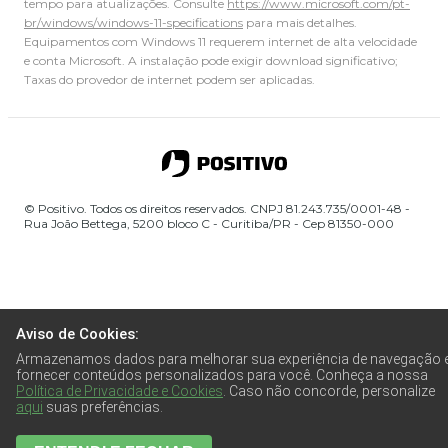
tempo para atualizações. Consulte
https://www.microsoft.com/pt-
br/windows/windows-11-specifications
para mais detalhes.
Equipamentos com Windows 11 requerem internet de alta velocidade
e conta Microsoft. A instalação pode exigir download significativo;
Taxas do provedor de internet podem ser aplicadas.
© Positivo. Todos os direitos reservados. CNPJ 81.243.735/0001-48 -
Rua João Bettega, 5200 bloco C - Curitiba/PR - Cep 81350-000
Aviso de Cookies:
Armazenamos dados para melhorar sua experiência de navegação 
fornecer conteúdos personalizados para você. Conheça a nossa
Política de Privacidade e Cookies
. Caso não concorde, personalize
aqui
suas preferências.