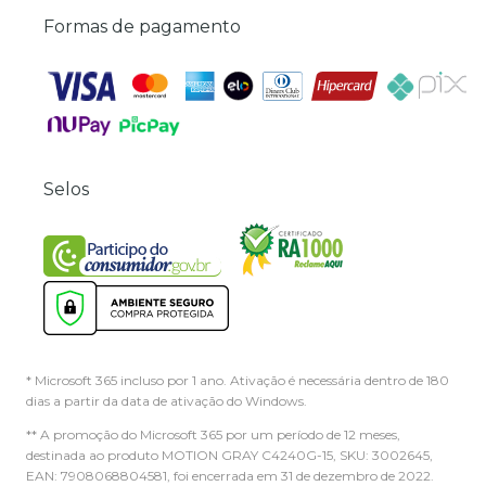
Formas de pagamento
Selos
* Microsoft 365 incluso por 1 ano. Ativação é necessária dentro de 180
dias a partir da data de ativação do Windows.
** A promoção do Microsoft 365 por um período de 12 meses,
destinada ao produto MOTION GRAY C4240G-15, SKU: 3002645,
EAN: 7908068804581, foi encerrada em 31 de dezembro de 2022.