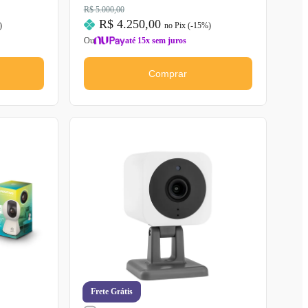
R$ 5.000,00
R$ 4.250,00
)
no Pix (-
15
%)
Ou
até 15x sem juros
Comprar
Frete Grátis