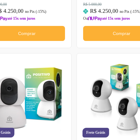
00,00
R$ 5.000,00
$ 4.250,00
R$ 4.250,00
no Pix (-
15
%)
no Pix (-
15
%
até 15x sem juros
Ou
até 15x sem juros
Comprar
Comprar
 Grátis
Frete Grátis