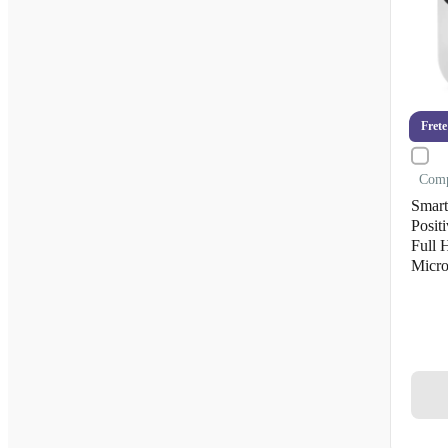
Frete
Com
Smart
Positi
Full 
Micr