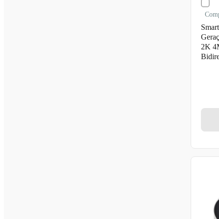
Com
Smart
Geraç
2K 4M
Bidir