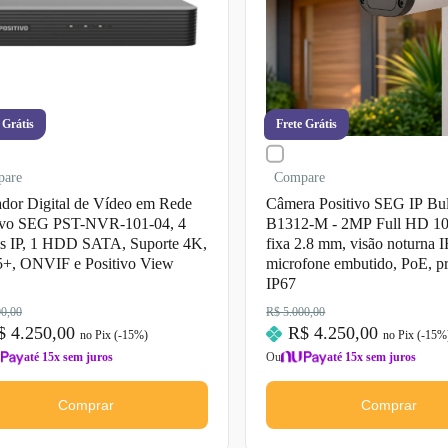
 Grátis
Frete Grátis
pare
Compare
dor Digital de Vídeo em Rede
Câmera Positivo SEG IP Bul
tivo SEG PST-NVR-101-04, 4
B1312-M - 2MP Full HD 108
s IP, 1 HDD SATA, Suporte 4K,
fixa 2.8 mm, visão noturna 
+, ONVIF e Positivo View
microfone embutido, PoE, p
IP67
00,00
R$ 5.000,00
$ 4.250,00
R$ 4.250,00
no Pix (-
15
%)
no Pix (-
15
%
até 15x sem juros
Ou
até 15x sem juros
Comprar
Comprar