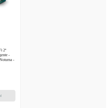
i 2ª
gente -
Noturna -
l