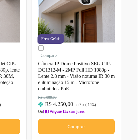
Frete Grátis
Compare
let CIP-
Câmera IP Dome Positivo SEG CIP-
0p, lente
DC1312-M - 2MP Full HD 1080p -
IR 30M,
Lente 2.8 mm - Visão noturna IR 30 m
roteção
e iluminação 15 m - Microfone
embutido - PoE
R$ 5.000,00
R$ 4.250,00
)
no Pix (-
15
%)
Ou
até 15x sem juros
Comprar