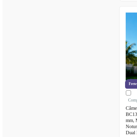
Frete
Com
Câmer
BC13
mm, M
Notur
Dual 