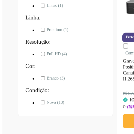
Linux
(1)
Linha:
Premium
(1)
Frete
Resolução:
Com
Full HD
(4)
Grava
Cor:
Posi
Canai
Branco
(3)
H.265
Condição:
R$ 5.0
R
Novo
(10)
Ou