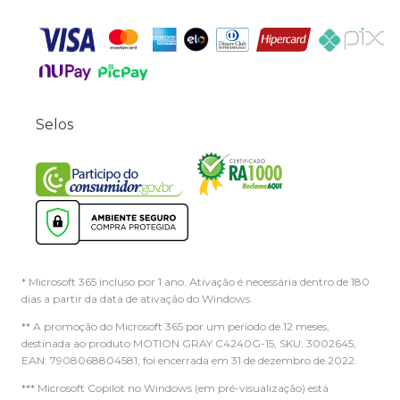
Selos
* Microsoft 365 incluso por 1 ano. Ativação é necessária dentro de 180
dias a partir da data de ativação do Windows.
** A promoção do Microsoft 365 por um período de 12 meses,
destinada ao produto MOTION GRAY C4240G-15, SKU: 3002645,
EAN: 7908068804581, foi encerrada em 31 de dezembro de 2022.
*** Microsoft Copilot no Windows (em pré-visualização) está