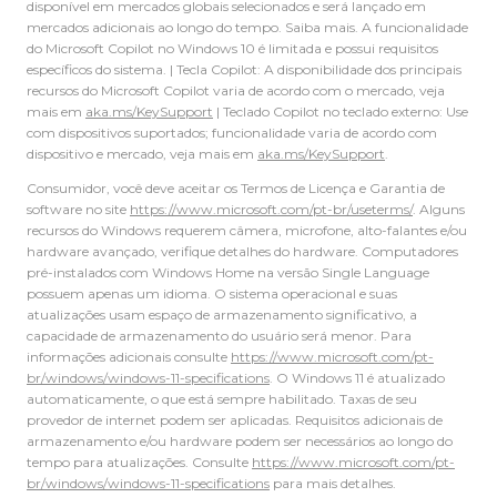
disponível em mercados globais selecionados e será lançado em
mercados adicionais ao longo do tempo. Saiba mais. A funcionalidade
do Microsoft Copilot no Windows 10 é limitada e possui requisitos
específicos do sistema. | Tecla Copilot: A disponibilidade dos principais
recursos do Microsoft Copilot varia de acordo com o mercado, veja
mais em
aka.ms/KeySupport
| Teclado Copilot no teclado externo: Use
com dispositivos suportados; funcionalidade varia de acordo com
dispositivo e mercado, veja mais em
aka.ms/KeySupport
.
Consumidor, você deve aceitar os Termos de Licença e Garantia de
software no site
https://www.microsoft.com/pt-br/useterms/
. Alguns
recursos do Windows requerem câmera, microfone, alto-falantes e/ou
hardware avançado, verifique detalhes do hardware. Computadores
pré-instalados com Windows Home na versão Single Language
possuem apenas um idioma. O sistema operacional e suas
atualizações usam espaço de armazenamento significativo, a
capacidade de armazenamento do usuário será menor. Para
informações adicionais consulte
https://www.microsoft.com/pt-
br/windows/windows-11-specifications
. O Windows 11 é atualizado
automaticamente, o que está sempre habilitado. Taxas de seu
provedor de internet podem ser aplicadas. Requisitos adicionais de
armazenamento e/ou hardware podem ser necessários ao longo do
tempo para atualizações. Consulte
https://www.microsoft.com/pt-
br/windows/windows-11-specifications
para mais detalhes.