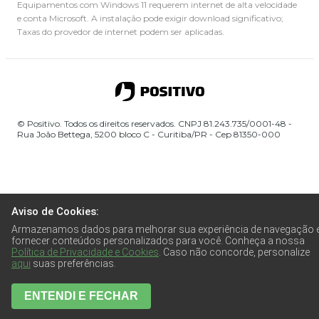
Equipamentos com Windows 11 requerem internet de alta velocidade
e conta Microsoft. A instalação pode exigir download significativo;
Taxas do provedor de internet podem ser aplicadas.
© Positivo. Todos os direitos reservados. CNPJ 81.243.735/0001-48 -
Rua João Bettega, 5200 bloco C - Curitiba/PR - Cep 81350-000
Aviso de Cookies:
Armazenamos dados para melhorar sua experiência de navegação 
fornecer conteúdos personalizados para você. Conheça a nossa
Política de Privacidade e Cookies
. Caso não concorde, personalize
aqui
suas preferências.
ENTENDI E FECHAR