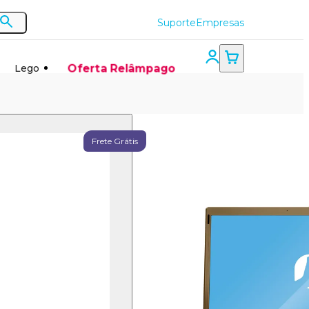
Suporte
Empresas
Oferta Relâmpago
Lego
Notebook
Frete Grátis
Positivo
Motion Gold
Q4128CI-1
Intel®
Atom®
Quad Core™
Linux 4GB
128GB 14,1'' -