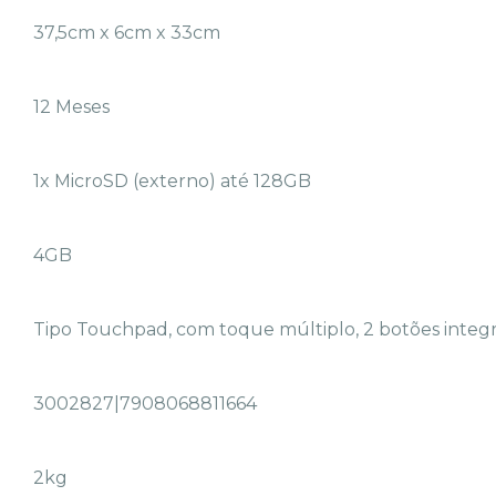
37,5cm x 6cm x 33cm
12 Meses
1x MicroSD (externo) até 128GB
4GB
Tipo Touchpad, com toque múltiplo, 2 botões integ
3002827|7908068811664
2kg