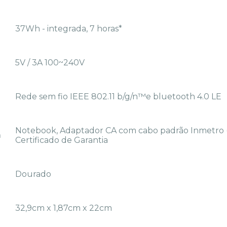
37Wh - integrada, 7 horas*
5V / 3A 100~240V
Rede sem fio IEEE 802.11 b/g/n™e bluetooth 4.0 LE
Notebook, Adaptador CA com cabo padrão Inmetro (
m
Certificado de Garantia
Dourado
32,9cm x 1,87cm x 22cm