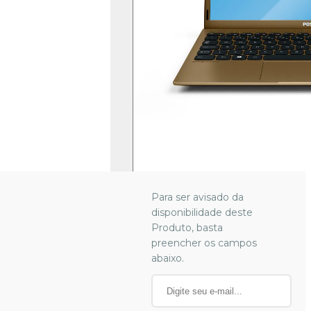
Dourado
Intel® Atom® Quad
Core™ | Linux | 128GB
eMMC | 4GB RAM |
14,1"| LED HD |
Antirreflexo
Produto
indisponível.
Para ser avisado da
disponibilidade deste
Produto, basta
preencher os campos
abaixo.