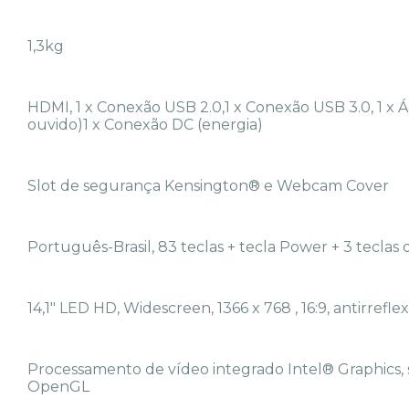
1,3kg
HDMI, 1 x Conexão USB 2.0,1 x Conexão USB 3.0, 1 x 
ouvido)1 x Conexão DC (energia)
Slot de segurança Kensington® e Webcam Cover
Português-Brasil, 83 teclas + tecla Power + 3 teclas d
14,1" LED HD, Widescreen, 1366 x 768 , 16:9, antirreflex
Processamento de vídeo integrado Intel® Graphics,
OpenGL