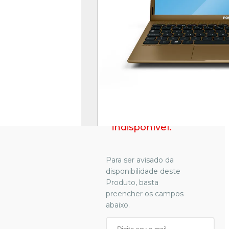
14,1'' LED HD
- Dourado
Intel® Atom® Quad
Core | Linux | 128GB
eMMC | 4GB RAM |
Teclas Netflix | Deezer |
YouTube
Produto
indisponível.
Para ser avisado da
disponibilidade deste
Produto, basta
preencher os campos
abaixo.