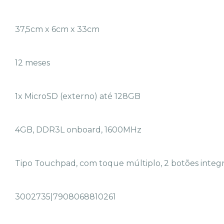
37,5cm x 6cm x 33cm
12 meses
1x MicroSD (externo) até 128GB
4GB, DDR3L onboard, 1600MHz
Tipo Touchpad, com toque múltiplo, 2 botões integ
3002735|7908068810261