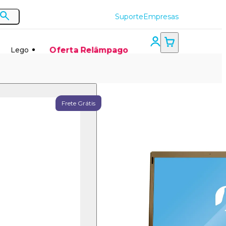
Suporte
Empresas
Oferta Relâmpago
Lego
Notebook
Frete Grátis
Positivo
Motion
Q4128ci
Intel®
Atom®
Z8350 Linux
4GB RAM
128GB eMMC