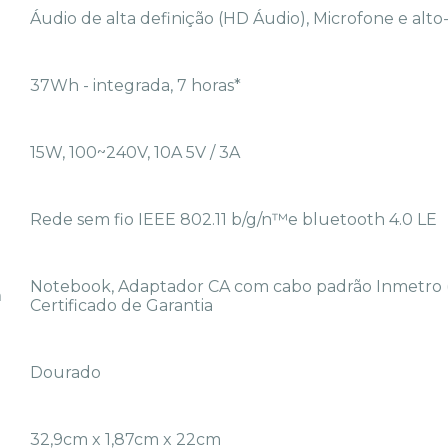
Áudio de alta definição (HD Áudio), Microfone e alt
37Wh - integrada, 7 horas*
15W, 100~240V, 10A 5V / 3A
Rede sem fio IEEE 802.11 b/g/n™e bluetooth 4.0 LE
Notebook, Adaptador CA com cabo padrão Inmetro (
m
Certificado de Garantia
Dourado
32,9cm x 1,87cm x 22cm