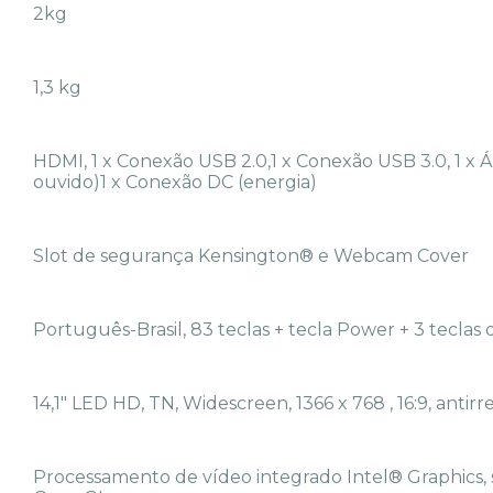
2kg
1,3 kg
HDMI, 1 x Conexão USB 2.0,1 x Conexão USB 3.0, 1 x 
ouvido)1 x Conexão DC (energia)
Slot de segurança Kensington® e Webcam Cover
Português-Brasil, 83 teclas + tecla Power + 3 teclas d
14,1" LED HD, TN, Widescreen, 1366 x 768 , 16:9, antirre
Processamento de vídeo integrado Intel® Graphics,