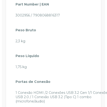
Part Number | EAN
3002956 / 7908068816317
Peso Bruto
2,3 kg
Peso Líquido
1,75 kg
Portas de Conexão
1 Conexão HDMI /2 Conexões USB 3.2 Gen 1/1 Conexõ
USB 2.0 / 1 Conexão USB 3.2 (Tipo C) 1 combo
(microfone/áudio)