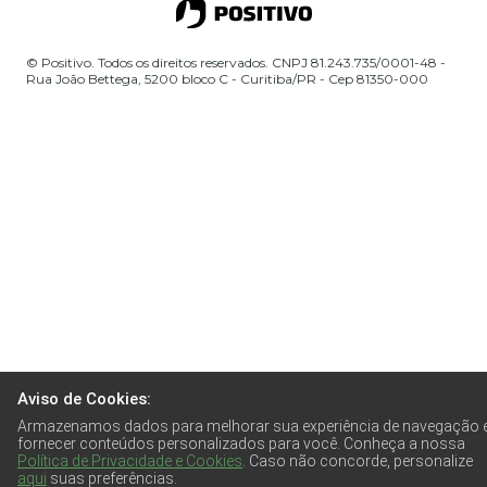
© Positivo. Todos os direitos reservados. CNPJ 81.243.735/0001-48 -
Rua João Bettega, 5200 bloco C - Curitiba/PR - Cep 81350-000
Aviso de Cookies:
Armazenamos dados para melhorar sua experiência de navegação 
fornecer conteúdos personalizados para você. Conheça a nossa
Política de Privacidade e Cookies
. Caso não concorde, personalize
aqui
suas preferências.