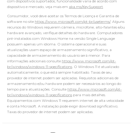
com dispositivos suportados; funcionalidade varia de acordo com
dispositivo e mercado, veja mais em
aka.ms/KeySupport
.
Consumidor, você deve aceitar os Termos de Licença e Garantia de
software no site
https://www.microsoft.com/pt-br/useterms/
. Alguns
recursos do Windows requerem câmera, microfone, alto-falantes e/ou
hardware avançado, verifique detalhes do hardware. Computadores
pré-instalados com Windows Home na versão Single Language
possuem apenas um idioma. O sistema operacional e suas
atualizações usam espaço de armazenamento significativo, a
capacidade de armazenamento do usuário será menor. Para
informações adicionais consulte
https://www.microsoft.com/pt-
br/windows/windows-11-specifications
. O Windows 11 é atualizado
automaticamente, o que está sempre habilitado. Taxas de seu
provedor de internet podem ser aplicadas. Requisitos adicionais de
armazenamento e/ou hardware podem ser necessários ao longo do
tempo para atualizações. Consulte
https://www.microsoft.com/pt-
br/windows/windows-11-specifications
para mais detalhes.
Equipamentos com Windows 11 requerem internet de alta velocidade
e conta Microsoft. A instalação pode exigir download significativo;
Taxas do provedor de internet podem ser aplicadas.