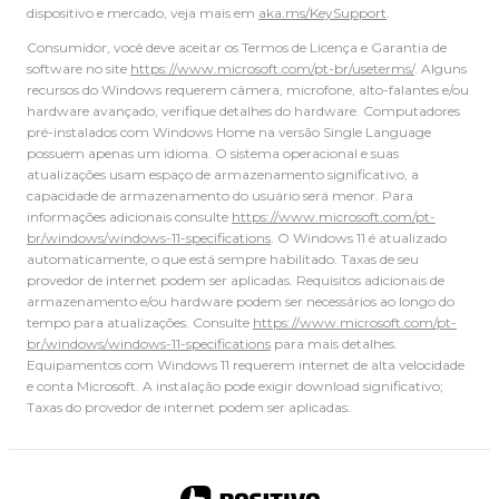
dispositivo e mercado, veja mais em
aka.ms/KeySupport
.
Consumidor, você deve aceitar os Termos de Licença e Garantia de
software no site
https://www.microsoft.com/pt-br/useterms/
. Alguns
recursos do Windows requerem câmera, microfone, alto-falantes e/ou
hardware avançado, verifique detalhes do hardware. Computadores
pré-instalados com Windows Home na versão Single Language
possuem apenas um idioma. O sistema operacional e suas
atualizações usam espaço de armazenamento significativo, a
capacidade de armazenamento do usuário será menor. Para
informações adicionais consulte
https://www.microsoft.com/pt-
br/windows/windows-11-specifications
. O Windows 11 é atualizado
automaticamente, o que está sempre habilitado. Taxas de seu
provedor de internet podem ser aplicadas. Requisitos adicionais de
armazenamento e/ou hardware podem ser necessários ao longo do
tempo para atualizações. Consulte
https://www.microsoft.com/pt-
br/windows/windows-11-specifications
para mais detalhes.
Equipamentos com Windows 11 requerem internet de alta velocidade
e conta Microsoft. A instalação pode exigir download significativo;
Taxas do provedor de internet podem ser aplicadas.