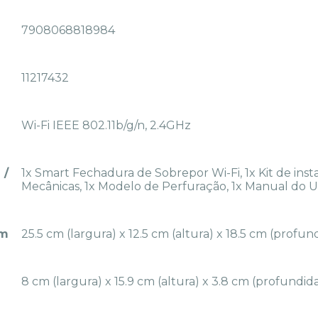
7908068818984
11217432
Wi-Fi IEEE 802.11b/g/n, 2.4GHz
 /
1x Smart Fechadura de Sobrepor Wi-Fi, 1x Kit de insta
Mecânicas, 1x Modelo de Perfuração, 1x Manual do Us
em
25.5 cm (largura) x 12.5 cm (altura) x 18.5 cm (profu
8 cm (largura) x 15.9 cm (altura) x 3.8 cm (profundid