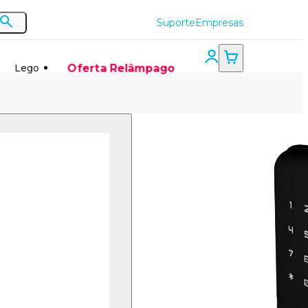
Suporte
Empresas
Oferta Relâmpago
Lego
Smart Fechadura Wi-Fi de
Sobrepor Positivo Casa
Inteligente - Abertura por
Biometria, Senha, Tag e App -
Preto
Fácil instalação | Controle por APP | 5 Formas de
Acesso | Fechamento Automático | Avisos Sonoros
R$ 799,00