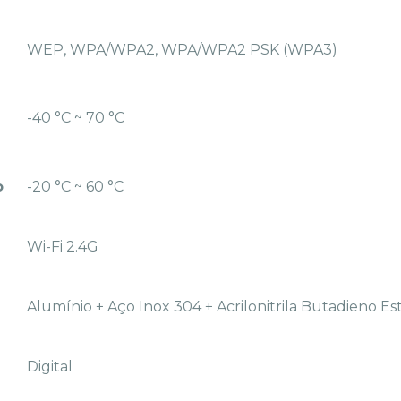
WEP, WPA/WPA2, WPA/WPA2 PSK (WPA3)
-40 °C ~ 70 °C
o
-20 °C ~ 60 °C
Wi-Fi 2.4G
Alumínio + Aço Inox 304 + Acrilonitrila Butadieno Es
Digital