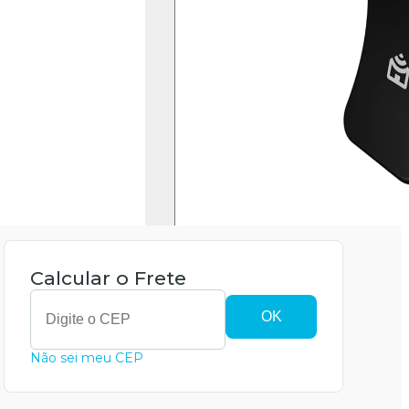
R$ 339,06
no PIX ( -
15
%)
Até 10x de R$ 39,88 sem juros
ou
até 15x sem juros
Mais formas de pagamento
COMPRAR
Calcular o Frete
OK
Não sei meu CEP