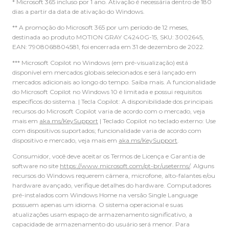
* Microsoft 365 incluso por 1 ano. Ativação é necessária dentro de 180
dias a partir da data de ativação do Windows.
** A promoção do Microsoft 365 por um período de 12 meses,
destinada ao produto MOTION GRAY C4240G-15, SKU: 3002645,
EAN: 7908068804581, foi encerrada em 31 de dezembro de 2022.
*** Microsoft Copilot no Windows (em pré-visualização) está
disponível em mercados globais selecionados e será lançado em
mercados adicionais ao longo do tempo. Saiba mais. A funcionalidade
do Microsoft Copilot no Windows 10 é limitada e possui requisitos
específicos do sistema. | Tecla Copilot: A disponibilidade dos principais
recursos do Microsoft Copilot varia de acordo com o mercado, veja
mais em
aka.ms/KeySupport
| Teclado Copilot no teclado externo: Use
com dispositivos suportados; funcionalidade varia de acordo com
dispositivo e mercado, veja mais em
aka.ms/KeySupport
.
Consumidor, você deve aceitar os Termos de Licença e Garantia de
software no site
https://www.microsoft.com/pt-br/useterms/
. Alguns
recursos do Windows requerem câmera, microfone, alto-falantes e/ou
hardware avançado, verifique detalhes do hardware. Computadores
pré-instalados com Windows Home na versão Single Language
possuem apenas um idioma. O sistema operacional e suas
atualizações usam espaço de armazenamento significativo, a
capacidade de armazenamento do usuário será menor. Para