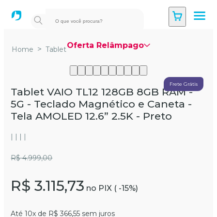
Oferta Relâmpago
>
Home
Tablet
Frete Grátis
Tablet VAIO TL12 128GB 8GB RAM -
5G - Teclado Magnético e Caneta -
Tela AMOLED 12.6” 2.5K - Preto
| | | |
R$ 4.999,00
R$ 3.115,73
no PIX ( -
15
%)
Até 10x de R$ 366,55 sem juros